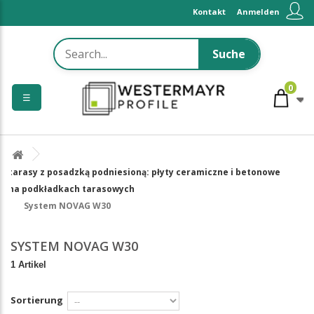
Kontakt
Anmelden
Suche
0
☰
tarasy z posadzką podniesioną: płyty ceramiczne i betonowe
na podkładkach tarasowych
System NOVAG W30
SYSTEM NOVAG W30
1 Artikel
Sortierung