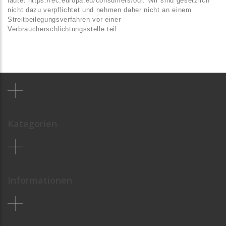
lautet
https://ec.europa.eu/consumers/odr
. Wir sind gesetzlich
nicht dazu verpflichtet und nehmen daher nicht an einem
Streitbeilegungsverfahren vor einer
Verbraucherschlichtungsstelle teil.
Kategorien
Informationen