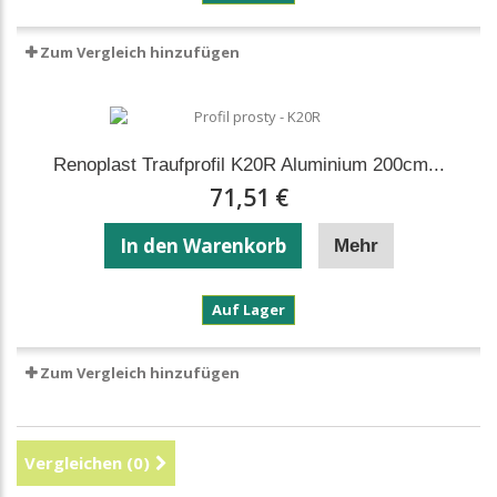
K10R
Aluminium
Zum Vergleich hinzufügen
200cm
–
für
Harzböden
Renoplast Traufprofil K20R Aluminium 200cm...
71,51 €
In den Warenkorb
Mehr
Renoplast
Auf Lager
Traufprofil
K20R
Aluminium
Zum Vergleich hinzufügen
200cm
–
für
Harzböden
Vergleichen (
0
)