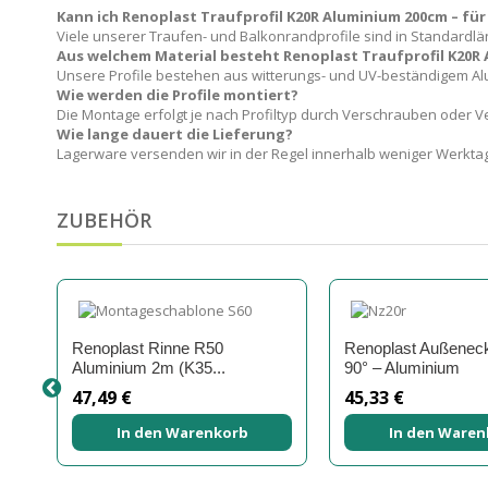
Kann ich Renoplast Traufprofil K20R Aluminium 200cm – f
Viele unserer Traufen- und Balkonrandprofile sind in Standardlän
Aus welchem Material besteht Renoplast Traufprofil K20R
Unsere Profile bestehen aus witterungs- und UV-beständigem A
Wie werden die Profile montiert?
Die Montage erfolgt je nach Profiltyp durch Verschrauben oder
Wie lange dauert die Lieferung?
Lagerware versenden wir in der Regel innerhalb weniger Werktag
ZUBEHÖR
Renoplast Rinne R50
Renoplast Außenec
Aluminium 2m (K35...
90° – Aluminium
47,49 €
45,33 €
In den Warenkorb
In den Waren