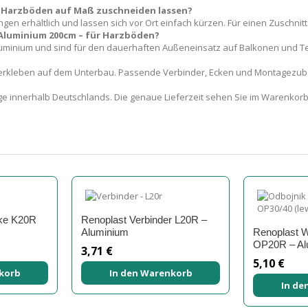
ür Harzböden auf Maß zuschneiden lassen?
gen erhältlich und lassen sich vor Ort einfach kürzen. Für einen Zuschnitt
 Aluminium 200cm – für Harzböden?
luminium und sind für den dauerhaften Außeneinsatz auf Balkonen und T
 Verkleben auf dem Unterbau. Passende Verbinder, Ecken und Montagezube
e innerhalb Deutschlands. Die genaue Lieferzeit sehen Sie im Warenkorb 
ke K20R
Renoplast Verbinder L20R –
Aluminium
Renoplast 
OP20R – Al
3,71 €
5,10 €
korb
In den Warenkorb
In de