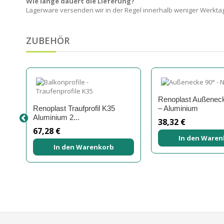
Wie lange dauert die Lieferung?
Lagerware versenden wir in der Regel innerhalb weniger Werktag
ZUBEHÖR
Renoplast Außenec
Renoplast Traufprofil K35
– Aluminium
Aluminium 2...
38,32 €
67,28 €
In den Waren
In den Warenkorb