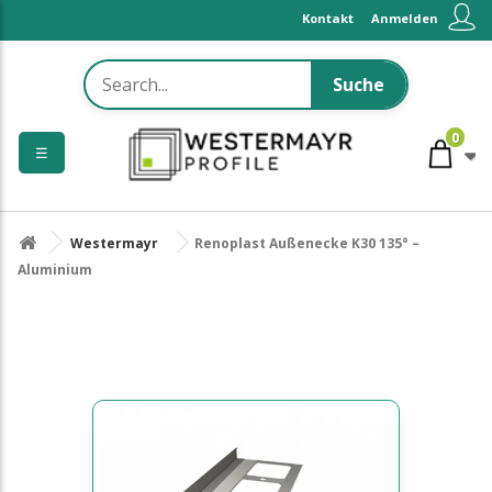
Kontakt
Anmelden
Suche
0
☰
Westermayr
Renoplast Außenecke K30 135° –
Aluminium