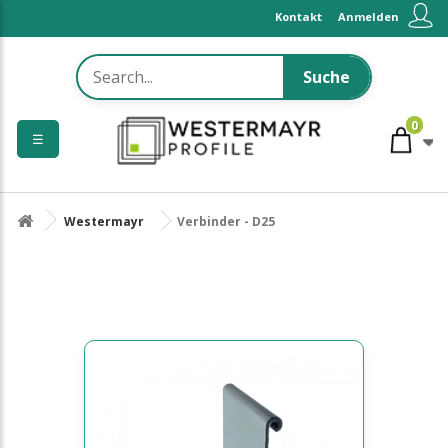
Kontakt
Anmelden
Suche
0
☰
Westermayr
Verbinder - D25