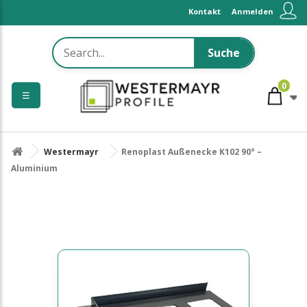
Kontakt
Anmelden
Suche
0
☰
Westermayr
Renoplast Außenecke K102 90° –
Aluminium