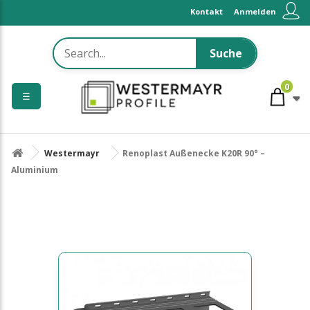
Kontakt
Anmelden
Suche
0
☰
Westermayr
Renoplast Außenecke K20R 90° –
Aluminium